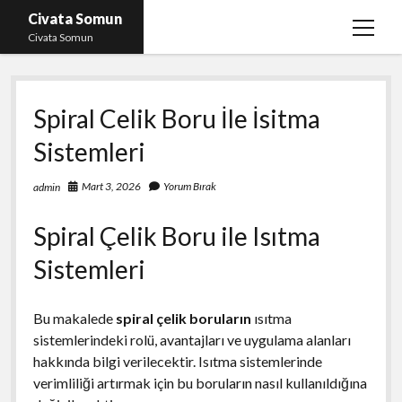
Civata Somun
menüy
Civata Somun
aç
Liste
Spiral Celik Boru İle İsitma
Sayfa Listesi
Sistemleri
Shorts Beğeni Kasma Parasız
Ücretsiz En İyi Instagram Beğeni Hilesi
Mart 3, 2026
Yorum Bırak
admin
Youtube Dislike Yükleme Ücretsiz
Spiral Çelik Boru ile Isıtma
Sistemleri
Bu makalede
spiral çelik boruların
ısıtma
sistemlerindeki rolü, avantajları ve uygulama alanları
hakkında bilgi verilecektir. Isıtma sistemlerinde
verimliliği artırmak için bu boruların nasıl kullanıldığına