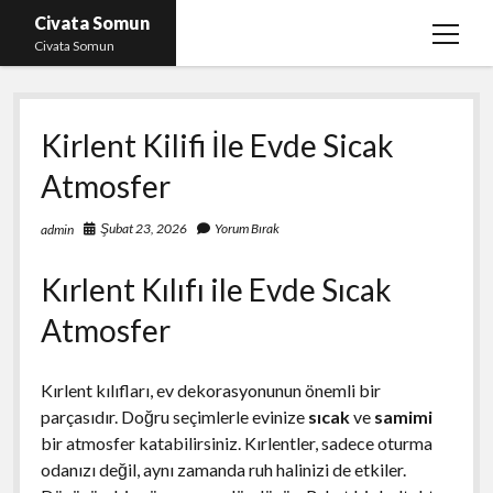
Civata Somun
menüy
Civata Somun
aç
Liste
Kirlent Kilifi İle Evde Sicak
Sayfa Listesi
Atmosfer
Shorts Beğeni Kasma Parasız
Ücretsiz En İyi Instagram Beğeni Hilesi
Şubat 23, 2026
Yorum Bırak
admin
Youtube Dislike Yükleme Ücretsiz
Kırlent Kılıfı ile Evde Sıcak
Atmosfer
Kırlent kılıfları, ev dekorasyonunun önemli bir
parçasıdır. Doğru seçimlerle evinize
sıcak
ve
samimi
bir atmosfer katabilirsiniz. Kırlentler, sadece oturma
odanızı değil, aynı zamanda ruh halinizi de etkiler.