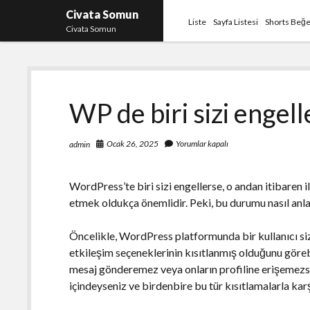
Civata Somun
Liste
Sayfa Listesi
Shorts Beğe
Civata Somun
WP de biri sizi engell
Ocak 26, 2025
Yorumlar kapalı
admin
WordPress’te biri sizi engellerse, o andan itibaren i
etmek oldukça önemlidir. Peki, bu durumu nasıl anlar
Öncelikle, WordPress platformunda bir kullanıcı sizi
etkileşim seçeneklerinin kısıtlanmış olduğunu görebi
mesaj gönderemez veya onların profiline erişemezsin
içindeyseniz ve birdenbire bu tür kısıtlamalarla karş