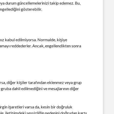
veya durum güncellemelerinizi takip edemez. Bu,
ngellediğini gösterebilir.
rınız kabul edilmiyorsa. Normalde, kişiye
aramayı reddederler. Ancak, engellendikten sonra
arsa, diğer kişiler tarafından eklenmez veya grup
 gruba dahil edilmediğini ve mesajlarının diğer
gin işaretleri varsa da, kesin bir doğruluk
, iletişimdeki sessizliğin nedenini doğrudan karşı