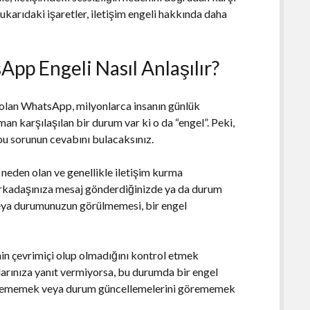
yukarıdaki işaretler, iletişim engeli hakkında daha
pp Engeli Nasıl Anlaşılır?
olan WhatsApp, milyonlarca insanın günlük
n karşılaşılan bir durum var ki o da “engel”. Peki,
bu sorunun cevabını bulacaksınız.
e neden olan ve genellikle iletişim kurma
r arkadaşınıza mesaj gönderdiğinizde ya da durum
veya durumunuzun görülmemesi, bir engel
nin çevrimiçi olup olmadığını kontrol etmek
larınıza yanıt vermiyorsa, bu durumda bir engel
ı görememek veya durum güncellemelerini görememek