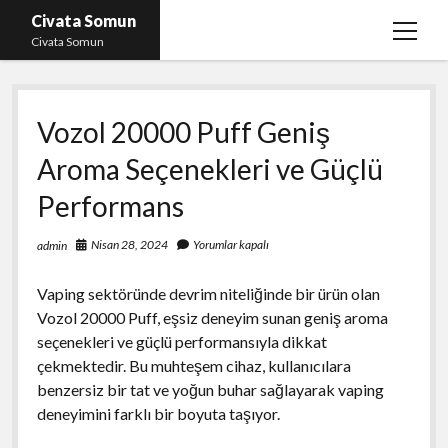
Civata Somun
menüy
Civata Somun
aç
Liste
Vozol 20000 Puff Geniş
Sayfa Listesi
Aroma Seçenekleri ve Güçlü
Shorts Beğeni Kasma Parasız
Performans
Ücretsiz En İyi Instagram Beğeni Hilesi
Youtube Dislike Yükleme Ücretsiz
Nisan 28, 2024
Yorumlar kapalı
admin
Vaping sektöründe devrim niteliğinde bir ürün olan
Vozol 20000 Puff, eşsiz deneyim sunan geniş aroma
seçenekleri ve güçlü performansıyla dikkat
çekmektedir. Bu muhteşem cihaz, kullanıcılara
benzersiz bir tat ve yoğun buhar sağlayarak vaping
deneyimini farklı bir boyuta taşıyor.