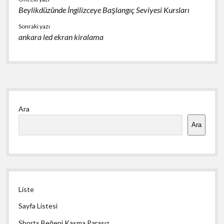
Beylikdüzünde İngilizceye Başlangıç Seviyesi Kursları
Sonraki yazı
ankara led ekran kiralama
Yan
Ara
Menü
Ara
Liste
Sayfa Listesi
Shorts Beğeni Kasma Parasız