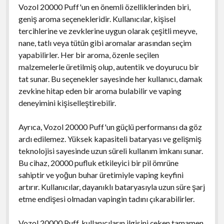
Vozol 20000 Puff'un en önemli özelliklerinden biri,
geniş aroma seçenekleridir. Kullanıcılar, kişisel
tercihlerine ve zevklerine uygun olarak çeşitli meyve,
nane, tatlı veya tütün gibi aromalar arasından seçim
yapabilirler. Her bir aroma, özenle seçilen
malzemelerle üretilmiş olup, autentik ve doyurucu bir
tat sunar. Bu seçenekler sayesinde her kullanıcı, damak
zevkine hitap eden bir aroma bulabilir ve vaping
deneyimini kişiselleştirebilir.
Ayrıca, Vozol 20000 Puff'un güçlü performansı da göz
ardı edilemez. Yüksek kapasiteli bataryası ve gelişmiş
teknolojisi sayesinde uzun süreli kullanım imkanı sunar.
Bu cihaz, 20000 pufluk etkileyici bir pil ömrüne
sahiptir ve yoğun buhar üretimiyle vaping keyfini
artırır. Kullanıcılar, dayanıklı bataryasıyla uzun süre şarj
etme endişesi olmadan vapingin tadını çıkarabilirler.
Vozol 20000 Puff, kullanıcıların ilgisini çeken tamamen