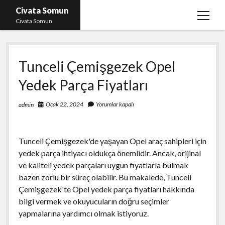
Civata Somun
menüy
Civata Somun
aç
Liste
Tunceli Çemişgezek Opel
Sayfa Listesi
Yedek Parça Fiyatları
Shorts Beğeni Kasma Parasız
Ücretsiz En İyi Instagram Beğeni Hilesi
Ocak 22, 2024
Yorumlar kapalı
admin
Youtube Dislike Yükleme Ücretsiz
Tunceli Çemişgezek'de yaşayan Opel araç sahipleri için
yedek parça ihtiyacı oldukça önemlidir. Ancak, orijinal
ve kaliteli yedek parçaları uygun fiyatlarla bulmak
bazen zorlu bir süreç olabilir. Bu makalede, Tunceli
Çemişgezek'te Opel yedek parça fiyatları hakkında
bilgi vermek ve okuyucuların doğru seçimler
yapmalarına yardımcı olmak istiyoruz.