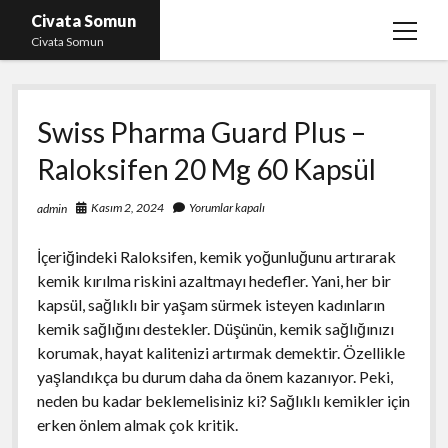
Civata Somun
menüy
Civata Somun
aç
Liste
Swiss Pharma Guard Plus –
Sayfa Listesi
Raloksifen 20 Mg 60 Kapsül
Shorts Beğeni Kasma Parasız
Ücretsiz En İyi Instagram Beğeni Hilesi
Kasım 2, 2024
Yorumlar kapalı
admin
Youtube Dislike Yükleme Ücretsiz
İçeriğindeki Raloksifen, kemik yoğunluğunu artırarak
kemik kırılma riskini azaltmayı hedefler. Yani, her bir
kapsül, sağlıklı bir yaşam sürmek isteyen kadınların
kemik sağlığını destekler. Düşünün, kemik sağlığınızı
korumak, hayat kalitenizi artırmak demektir. Özellikle
yaşlandıkça bu durum daha da önem kazanıyor. Peki,
neden bu kadar beklemelisiniz ki? Sağlıklı kemikler için
erken önlem almak çok kritik.