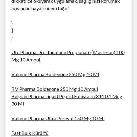
dikkatlice okuyarak uygulamak, sağlığınızı korumak
açısından hayati önem taşır.”
}
]
}
Ufc Pharma Drostanolone Propionate (Masteron) 100
Mg 10 Ampul
Volume Pharma Boldenone 250 Mg 10 Ml
R.V Pharma Boldenone 250 Mg 10 Ampul
Belgian Pharma Liquıd Peptid Follistatin 344 0.1 Mcg
30 Ml
Volume Pharma Ultra Purevol 150 Mg 10 Ml
Fast Bulk Kürü #6