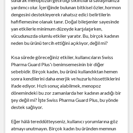
sunarak menopozun getirdiği sıkıntılarla savaşmanıza
yardımcı olur. İçeriğinde bulunan bitkisel özler, hormon
dengesini destekleyerek rahatsız edici belirtilerin
hafiflemesine olanak tanır. Doğal bileşenler sayesinde
yan etkilerle minimum düzeyde karşılaşırken,
vücudunuzda olumlu etkiler yaratır. Bu, birçok kadının
neden bu ürünü tercih ettiğini açıklıyor, değil mi?
Kısa sürede göreceğiniz etkiler, kullanıcıların Swiss
Pharma Guard Plus'ı benimsemesinin bir diğer
sebebidir. Birçok kadın, bu ürünü kullandıktan hemen
sonra kendilerini daha enerjik ve huzurlu hissettiklerini
ifade ediyor. Hızlı sonuç alabilmek, menopoz
dönemindeki bu zor zamanlarda her kadının aradığı bir
şey değil mi? İşte Swiss Pharma Guard Plus, bu yönde
destek sağlıyor.
Eğer hâlâ tereddütteyseniz, kullanıcı yorumlarına göz
atmayı unutmayın. Birçok kadın bu üründen memnun