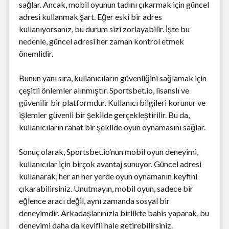
sağlar. Ancak, mobil oyunun tadını çıkarmak için güncel
adresi kullanmak şart. Eğer eski bir adres
kullanıyorsanız, bu durum sizi zorlayabilir. İşte bu
nedenle, güncel adresi her zaman kontrol etmek
önemlidir.
Bunun yanı sıra, kullanıcıların güvenliğini sağlamak için
çeşitli önlemler alınmıştır. Sportsbet.io, lisanslı ve
güvenilir bir platformdur. Kullanıcı bilgileri korunur ve
işlemler güvenli bir şekilde gerçekleştirilir. Bu da,
kullanıcıların rahat bir şekilde oyun oynamasını sağlar.
Sonuç olarak, Sportsbet.io’nun mobil oyun deneyimi,
kullanıcılar için birçok avantaj sunuyor. Güncel adresi
kullanarak, her an her yerde oyun oynamanın keyfini
çıkarabilirsiniz. Unutmayın, mobil oyun, sadece bir
eğlence aracı değil, aynı zamanda sosyal bir
deneyimdir. Arkadaşlarınızla birlikte bahis yaparak, bu
deneyimi daha da keyifli hale getirebilirsiniz.