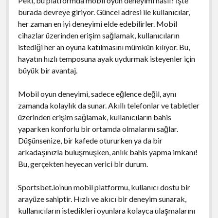
Peki, bu platformda mobil oyun deneyimi nasıl? İşte
burada devreye giriyor. Güncel adresi ile kullanıcılar,
her zaman en iyi deneyimi elde edebilirler. Mobil
cihazlar üzerinden erişim sağlamak, kullanıcıların
istediği her an oyuna katılmasını mümkün kılıyor. Bu,
hayatın hızlı temposuna ayak uydurmak isteyenler için
büyük bir avantaj.
Mobil oyun deneyimi, sadece eğlence değil, aynı
zamanda kolaylık da sunar. Akıllı telefonlar ve tabletler
üzerinden erişim sağlamak, kullanıcıların bahis
yaparken konforlu bir ortamda olmalarını sağlar.
Düşünsenize, bir kafede otururken ya da bir
arkadaşınızla buluşmuşken, anlık bahis yapma imkanı!
Bu, gerçekten heyecan verici bir durum.
Sportsbet.io’nun mobil platformu, kullanıcı dostu bir
arayüze sahiptir. Hızlı ve akıcı bir deneyim sunarak,
kullanıcıların istedikleri oyunlara kolayca ulaşmalarını