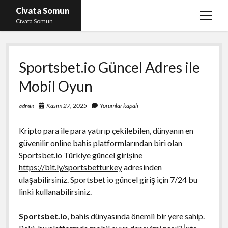
Civata Somun
menüy
Civata Somun
aç
Liste
Sportsbet.io Güncel Adres ile
Sayfa Listesi
Mobil Oyun
Shorts Beğeni Kasma Parasız
Ücretsiz En İyi Instagram Beğeni Hilesi
Kasım 27, 2025
Yorumlar kapalı
admin
Youtube Dislike Yükleme Ücretsiz
Kripto para ile para yatırıp çekilebilen, dünyanın en
güvenilir online bahis platformlarından biri olan
Sportsbet.io Türkiye güncel girişine
https://bit.ly/sportsbetturkey
adresinden
ulaşabilirsiniz. Sportsbet io güncel giriş için 7/24 bu
linki kullanabilirsiniz.
Sportsbet.io
, bahis dünyasında önemli bir yere sahip.