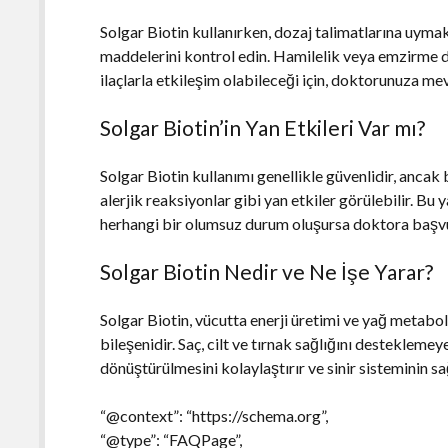
Solgar Biotin kullanırken, dozaj talimatlarına uymak 
maddelerini kontrol edin. Hamilelik veya emzirme
ilaçlarla etkileşim olabileceği için, doktorunuza mev
Solgar Biotin’in Yan Etkileri Var mı?
Solgar Biotin kullanımı genellikle güvenlidir, ancak 
alerjik reaksiyonlar gibi yan etkiler görülebilir. Bu
herhangi bir olumsuz durum oluşursa doktora başvu
Solgar Biotin Nedir ve Ne İşe Yarar?
Solgar Biotin, vücutta enerji üretimi ve yağ metabo
bileşenidir. Saç, cilt ve tırnak sağlığını desteklemey
dönüştürülmesini kolaylaştırır ve sinir sisteminin sağ
“@context”: “https://schema.org”,
“@type”: “FAQPage”,