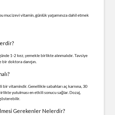
an bu mucizevi vitamin, günlük yaşamınıza dahil etmek
erdir?
n günde 1-2 kez, yemekle birlikte alınmalıdır. Tavsiye
 bir doktora danışın.
alı?
li bir vitamindir. Genellikle sabahları aç karnına, 30
irlikte yutulması en etkili sonucu sağlar. Dozaj,
gösterebilir.
ilmesi Gerekenler Nelerdir?