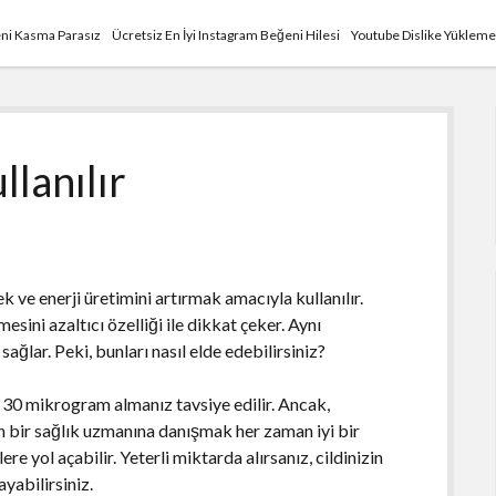
ni Kasma Parasız
Ücretsiz En İyi Instagram Beğeni Hilesi
Youtube Dislike Yükleme
llanılır
ve enerji üretimini artırmak amacıyla kullanılır.
sini azaltıcı özelliği ile dikkat çeker. Aynı
sağlar. Peki, bunları nasıl elde edebilirsiniz?
 30 mikrogram almanız tavsiye edilir. Ancak,
en bir sağlık uzmanına danışmak her zaman iyi bir
re yol açabilir. Yeterli miktarda alırsanız, cildinizin
yabilirsiniz.