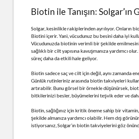
Biotin ile Tanışın: Solgar’ın 
Solgar, kesinlikle rakiplerinden ayrılıyor. Onların 
Biotini içerir. Yani, vücudunuz bu besini daha iyi kul
Vücudunuzda biotinin verimli bir şekilde emilmesin
sağlıklı bir cilt yapısına kavuşmanıza yardımcı olur. 
süreç daha da etkili hale geliyor.
Biotin sadece saç ve cilt için değil, aynı zamanda en
Günlük rutinleriniz arasında biotin takviyeleri kulla
artırabilir. Bunu görsel bir örnekle düşünürsek, bio
bitkilerinizi besler, büyümelerini teşvik eder ve daha
Biotin, sağlığınız için kritik öneme sahip bir vitamin, 
şekilde almanıza yardımcı olabilir. Hem dış görün
istiyorsanız, Solgar’ın biotin takviyelerini göz önü