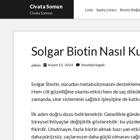
Civata Somun
Liste
Sayfa Listesi
Shorts Beğe
Civata Somun
Solgar Biotin Nasıl Ku
Kasım 15, 2024
Yorumlar kapalı
admin
Solgar Biotin, vücudun metabolizmasını desteklemek 
Hem cilt güzelliğine olumlu etkisi hem de saç dökülme
zamanda, sinir sisteminin sağlıklı işleyişine de katkı 
İlk adım doğru dozu belirlemektir. Genellikle günde
bireysel ihtiyaçlar değişiklik gösterebilir; bu yüzd
fikirdir. Unutmayın, fazla biotin almak bazı yan etkile
daha pürüzsüz, saçlarınızın daha güçlü olmasını sağla