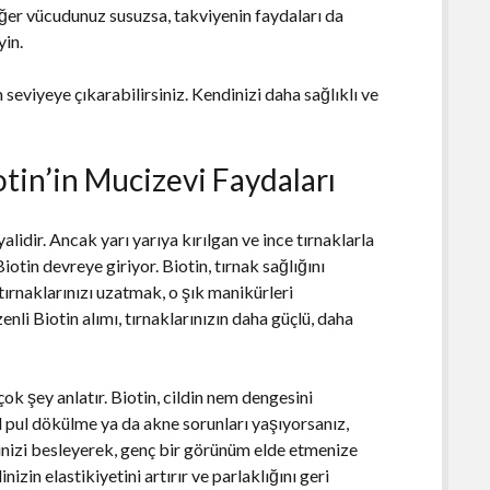
Eğer vücudunuz susuzsa, takviyenin faydaları da
yin.
 seviyeye çıkarabilirsiniz. Kendinizi daha sağlıklı ve
iotin’in Mucizevi Faydaları
alidir. Ancak yarı yarıya kırılgan ve ince tırnaklarla
otin devreye giriyor. Biotin, tırnak sağlığını
e tırnaklarınızı uzatmak, o şık manikürleri
li Biotin alımı, tırnaklarınızın daha güçlü, daha
.
ok şey anlatır. Biotin, cildin nem dengesini
l pul dökülme ya da akne sorunları yaşıyorsanız,
ildinizi besleyerek, genç bir görünüm elde etmenize
nizin elastikiyetini artırır ve parlaklığını geri