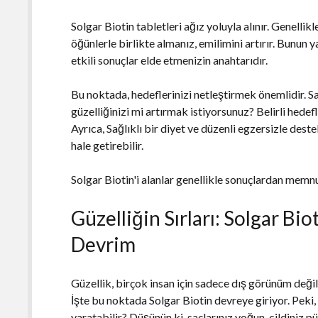
Solgar Biotin tabletleri ağız yoluyla alınır. Genellikl
öğünlerle birlikte almanız, emilimini artırır. Bunun y
etkili sonuçlar elde etmenizin anahtarıdır.
Bu noktada, hedeflerinizi netleştirmek önemlidir. S
güzelliğinizi mi artırmak istiyorsunuz? Belirli hedefle
Ayrıca, Sağlıklı bir diyet ve düzenli egzersizle dest
hale getirebilir.
Solgar Biotin'i alanlar genellikle sonuçlardan memnu
Güzelliğin Sırları: Solgar Bio
Devrim
Güzellik, birçok insan için sadece dış görünüm değil,
İşte bu noktada Solgar Biotin devreye giriyor. Peki, b
yaratabilir? Düşünün ki, saçlarınız yoğun, cildiniz p