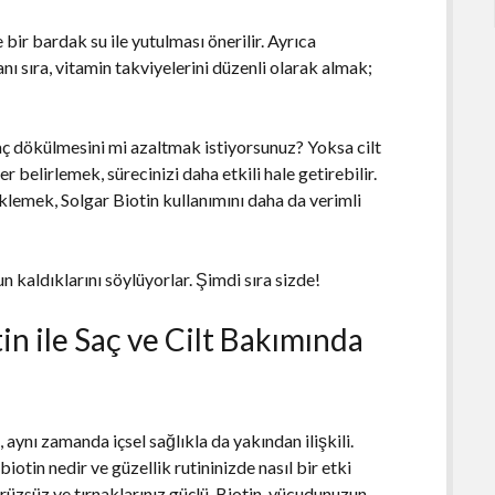
e bir bardak su ile yutulması önerilir. Ayrıca
anı sıra, vitamin takviyelerini düzenli olarak almak;
aç dökülmesini mi azaltmak istiyorsunuz? Yoksa cilt
r belirlemek, sürecinizi daha etkili hale getirebilir.
eklemek, Solgar Biotin kullanımını daha da verimli
n kaldıklarını söylüyorlar. Şimdi sıra sizde!
tin ile Saç ve Cilt Bakımında
 aynı zamanda içsel sağlıkla da yakından ilişkili.
iotin nedir ve güzellik rutininizde nasıl bir etki
ürüzsüz ve tırnaklarınız güçlü. Biotin, vücudunuzun