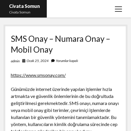
Civata Somun
menüy
Civata Somun
aç
Liste
SMS Onay – Numara Onay –
Sayfa Listesi
Mobil Onay
Shorts Beğeni Kasma Parasız
Ücretsiz En İyi Instagram Beğeni Hilesi
Ocak 25, 2024
Yorumlar kapalı
admin
Youtube Dislike Yükleme Ücretsiz
https://www.smsonay.com/
Günümüzde internet üzerinde yapılan işlemler hızla
artmakta ve güvenlik önlemlerinin de bu doğrultuda
geliştirilmesi gerekmektedir. SMS onayı, numara onayı
veya mobil onay gibi terimler, çevrimiçi işlemlerde
kullanılan bir güvenlik yöntemini tanımlamaktadır. Bu
yöntem, kullanıcıların kimlik doğrulama sürecinde cep