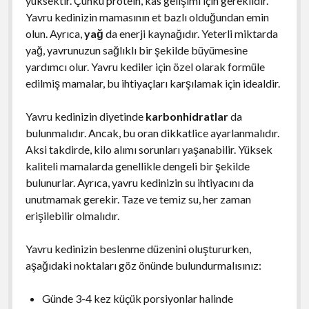
yüksektir. Çünkü protein, kas gelişimi için gereklidir.
Yavru kedinizin mamasının et bazlı olduğundan emin
olun. Ayrıca,
yağ
da enerji kaynağıdır. Yeterli miktarda
yağ, yavrunuzun sağlıklı bir şekilde büyümesine
yardımcı olur. Yavru kediler için özel olarak formüle
edilmiş mamalar, bu ihtiyaçları karşılamak için idealdir.
Yavru kedinizin diyetinde
karbonhidratlar
da
bulunmalıdır. Ancak, bu oran dikkatlice ayarlanmalıdır.
Aksi takdirde, kilo alımı sorunları yaşanabilir. Yüksek
kaliteli mamalarda genellikle dengeli bir şekilde
bulunurlar. Ayrıca, yavru kedinizin su ihtiyacını da
unutmamak gerekir. Taze ve temiz su, her zaman
erişilebilir olmalıdır.
Yavru kedinizin beslenme düzenini oluştururken,
aşağıdaki noktaları göz önünde bulundurmalısınız:
Günde 3-4 kez küçük porsiyonlar halinde