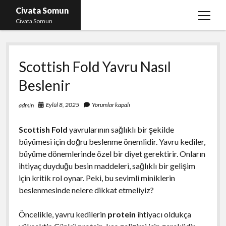
Civata Somun
menüy
Civata Somun
aç
Liste
Scottish Fold Yavru Nasıl
Sayfa Listesi
Beslenir
Shorts Beğeni Kasma Parasız
Ücretsiz En İyi Instagram Beğeni Hilesi
Eylül 8, 2025
Yorumlar kapalı
admin
Youtube Dislike Yükleme Ücretsiz
Scottish Fold
yavrularının sağlıklı bir şekilde
büyümesi için doğru beslenme önemlidir. Yavru kediler,
büyüme dönemlerinde özel bir diyet gerektirir. Onların
ihtiyaç duyduğu besin maddeleri, sağlıklı bir gelişim
için kritik rol oynar. Peki, bu sevimli miniklerin
beslenmesinde nelere dikkat etmeliyiz?
Öncelikle, yavru kedilerin
protein
ihtiyacı oldukça