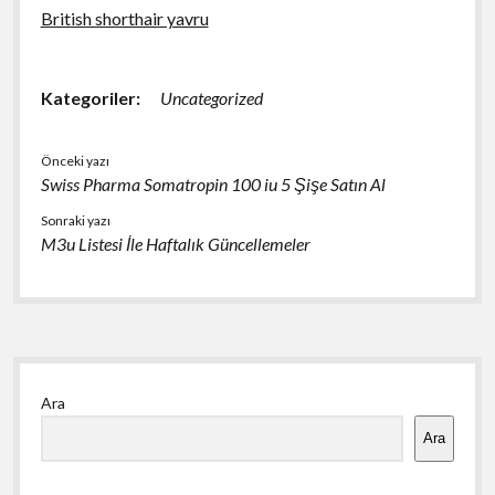
British shorthair yavru
Kategoriler:
Uncategorized
Önceki yazı
Swiss Pharma Somatropin 100 iu 5 Şişe Satın Al
Sonraki yazı
M3u Listesi İle Haftalık Güncellemeler
Yan
Ara
Menü
Ara