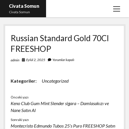
Civata Somun
menüy
Civata Somun
aç
Liste
Russian Standard Gold 70Cl
Sayfa Listesi
FREESHOP
Shorts Beğeni Kasma Parasız
Ücretsiz En İyi Instagram Beğeni Hilesi
Eylül 2, 2025
Yorumlar kapalı
admin
Youtube Dislike Yükleme Ücretsiz
Kategoriler:
Uncategorized
Önceki yazı
Keno Club Gum Mint Slender sigara – Damlasakızı ve
Nane Satın Al
Sonraki yazı
Montecristo Edmundo Tubos 25’s Puro FREESHOP Satın