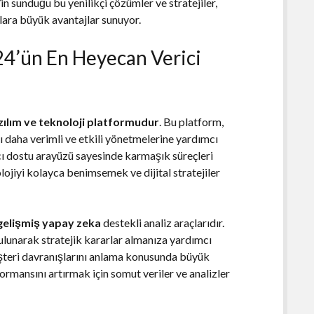
’in sunduğu bu yenilikçi çözümler ve stratejiler,
lara büyük avantajlar sunuyor.
024’ün En Heyecan Verici
azılım ve teknoloji platformudur
. Bu platform,
nı daha verimli ve etkili yönetmelerine yardımcı
nıcı dostu arayüzü sayesinde karmaşık süreçleri
olojiyi kolayca benimsemek ve dijital stratejiler
gelişmiş yapay zeka
destekli analiz araçlarıdır.
 bulunarak stratejik kararlar almanıza yardımcı
üşteri davranışlarını anlama konusunda büyük
formansını artırmak için somut veriler ve analizler