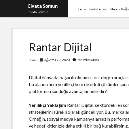
Civata Somun
Liste
Sayfa Listesi
Shorts Beğe
Civata Somun
Rantar Dijital
Ağustos 12, 2024
Yorumlar kapalı
admin
Dijital dünyada başarılı olmanın sırrı, doğru araçları
bu alanda hem yenilikçi hem de etkili çözümler suna
platformun sunduğu avantajlar nelerdir?
Yenilikçi Yaklaşım
Rantar Dijital, sektördeki en so
stratejilerini sürekli olarak güncelliyor. Bu, markal
Örneğin, sosyal medya kampanyalarınızın performansı
ve hedef kitlenizle daha etkili bir bağ kurabilirsiniz.