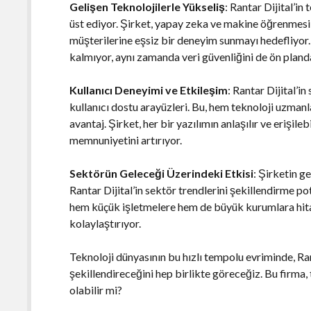
Gelişen Teknolojilerle Yükseliş
: Rantar Dijital’in
üst ediyor. Şirket, yapay zeka ve makine öğrenmesi g
müşterilerine eşsiz bir deneyim sunmayı hedefliyor. 
kalmıyor, aynı zamanda veri güvenliğini de ön pland
Kullanıcı Deneyimi ve Etkileşim
: Rantar Dijital’i
kullanıcı dostu arayüzleri. Bu, hem teknoloji uzmanla
avantaj. Şirket, her bir yazılımın anlaşılır ve erişile
memnuniyetini artırıyor.
Sektörün Geleceği Üzerindeki Etkisi
: Şirketin g
Rantar Dijital’in sektör trendlerini şekillendirme po
hem küçük işletmelere hem de büyük kurumlara hitap
kolaylaştırıyor.
Teknoloji dünyasının bu hızlı tempolu evriminde, Ran
şekillendireceğini hep birlikte göreceğiz. Bu firma
olabilir mi?