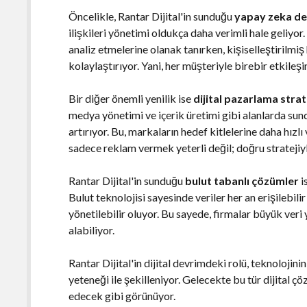
Öncelikle, Rantar Dijital'in sunduğu
yapay zeka des
ilişkileri yönetimi oldukça daha verimli hale geliyor.
analiz etmelerine olanak tanırken, kişiselleştirilmiş 
kolaylaştırıyor. Yani, her müşteriyle birebir etkileş
Bir diğer önemli yenilik ise
dijital pazarlama stra
medya yönetimi ve içerik üretimi gibi alanlarda su
artırıyor. Bu, markaların hedef kitlelerine daha hızlı 
sadece reklam vermek yeterli değil; doğru stratejiyl
Rantar Dijital'in sunduğu
bulut tabanlı çözümler
i
Bulut teknolojisi sayesinde veriler her an erişilebili
yönetilebilir oluyor. Bu sayede, firmalar büyük veri 
alabiliyor.
Rantar Dijital'in dijital devrimdeki rolü, teknolojin
yeteneği ile şekilleniyor. Gelecekte bu tür dijital
edecek gibi görünüyor.