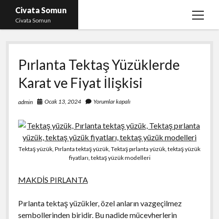
Civata Somun
menüy
Civata Somun
aç
Liste
Pırlanta Tektaş Yüzüklerde
Sayfa Listesi
Karat ve Fiyat İlişkisi
Shorts Beğeni Kasma Parasız
Ücretsiz En İyi Instagram Beğeni Hilesi
Ocak 13, 2024
Yorumlar kapalı
admin
Youtube Dislike Yükleme Ücretsiz
Tektaş yüzük, Pırlanta tektaş yüzük, Tektaş pırlanta yüzük, tektaş yüzük
fiyatları, tektaş yüzük modelleri
MAKDİS PIRLANTA
Pırlanta tektaş yüzükler, özel anların vazgeçilmez
sembollerinden biridir. Bu nadide mücevherlerin