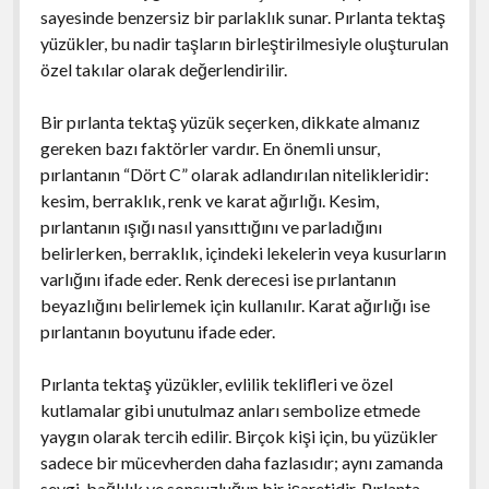
sayesinde benzersiz bir parlaklık sunar. Pırlanta tektaş
yüzükler, bu nadir taşların birleştirilmesiyle oluşturulan
özel takılar olarak değerlendirilir.
Bir pırlanta tektaş yüzük seçerken, dikkate almanız
gereken bazı faktörler vardır. En önemli unsur,
pırlantanın “Dört C” olarak adlandırılan nitelikleridir:
kesim, berraklık, renk ve karat ağırlığı. Kesim,
pırlantanın ışığı nasıl yansıttığını ve parladığını
belirlerken, berraklık, içindeki lekelerin veya kusurların
varlığını ifade eder. Renk derecesi ise pırlantanın
beyazlığını belirlemek için kullanılır. Karat ağırlığı ise
pırlantanın boyutunu ifade eder.
Pırlanta tektaş yüzükler, evlilik teklifleri ve özel
kutlamalar gibi unutulmaz anları sembolize etmede
yaygın olarak tercih edilir. Birçok kişi için, bu yüzükler
sadece bir mücevherden daha fazlasıdır; aynı zamanda
sevgi, bağlılık ve sonsuzluğun bir işaretidir. Pırlanta,