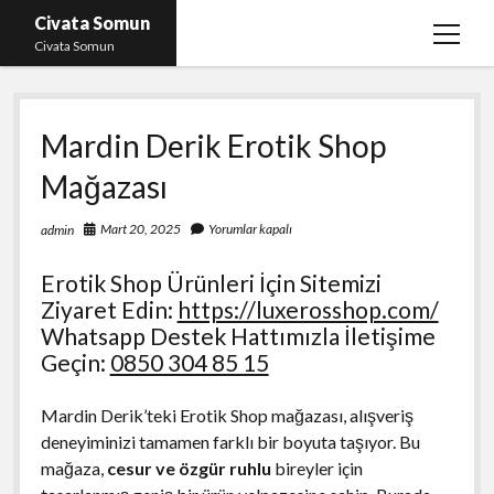
Civata Somun
menüy
Civata Somun
aç
Liste
Mardin Derik Erotik Shop
Sayfa Listesi
Mağazası
Shorts Beğeni Kasma Parasız
Ücretsiz En İyi Instagram Beğeni Hilesi
Mart 20, 2025
Yorumlar kapalı
admin
Youtube Dislike Yükleme Ücretsiz
Erotik Shop Ürünleri İçin Sitemizi
Ziyaret Edin:
https://luxerosshop.com/
Whatsapp Destek Hattımızla İletişime
Geçin:
0850 304 85 15
Mardin Derik’teki Erotik Shop mağazası, alışveriş
deneyiminizi tamamen farklı bir boyuta taşıyor. Bu
mağaza,
cesur ve özgür ruhlu
bireyler için