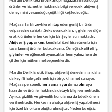
Mardin Derik’teki Erotik Shop mağazasının sunduğu
ürünler ve hizmetler hakkında bilgi verecek, alışveriş
deneyimini ve sunduğu çeşitliliği keşfedeceğiz.
Mağaza, farklı zevklere hitap eden geniş bir ürün
yelpazesine sahiptir. Seks oyuncakları, iç giyim ve diğer
erotik ürünlerle, herkes için bir şeyler sunmaktadır.
Alışveriş yaparken
, kendinizi özel hissetmeniz için
tasarlanmış ürünler bulacaksınız. Örneğin,
kaliteli iç
giyimler
ve eğlenceli oyuncaklar, hem yalnız hem de
çiftler için mükemmel seçeneklerdir.
Mardin Derik Erotik Shop, alışveriş deneyiminizi daha
da keyifli hale getirmek için birçok hizmet sunuyor.
Mağaza personeli,
her zaman yardımcı olmaya
hazırdır ve ürünler hakkında detaylı bilgi vermektedir.
Ayrıca, gizlilik ve güvenlik konularına da büyük önem
verilmektedir. Herkesin rahatça alışveriş yapabilmesi
için özel bir ortam oluşturulmuştur. Neden bu eşsiz