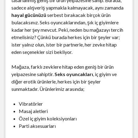
tasarlanmış geniş bir ürün yelpazesine sahip. Burada,
sadece alışveriş yapmakla kalmayacak, aynı zamanda
hayal gücünüzü
serbest bırakacak birçok ürün
bulacaksınız. Seks oyuncaklarından, şık iç giyimlere
kadar her şey mevcut. Peki, neden bu mağazayı tercih
etmelisiniz? Çünkü burada herkes için bir şeyler var;
ister yalnız olun, ister bir partnerle, her zevke hitap
eden seçenekler sizi bekliyor.
Mağaza, farklı zevklere hitap eden geniş bir ürün
yelpazesine sahiptir.
Seks oyuncakları
, iç giyim ve
diğer erotik ürünlerle, herkes için bir şeyler
sunmaktadır. Ürünlerimiz arasında;
Vibratörler
Masaj aletleri
Özel iç giyim koleksiyonları
Parti aksesuarları