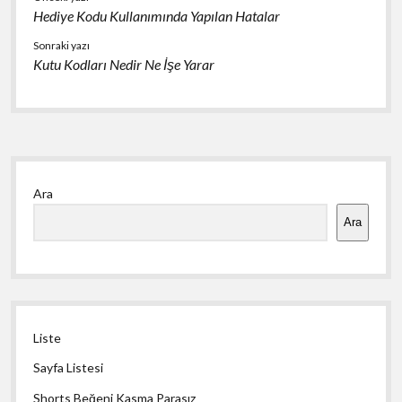
Hediye Kodu Kullanımında Yapılan Hatalar
Sonraki yazı
Kutu Kodları Nedir Ne İşe Yarar
Yan
Ara
Menü
Ara
Liste
Sayfa Listesi
Shorts Beğeni Kasma Parasız