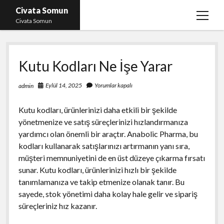
Civata Somun
menüy
Civata Somun
aç
Liste
Kutu Kodları Ne İşe Yarar
Sayfa Listesi
Shorts Beğeni Kasma Parasız
Eylül 14, 2025
Yorumlar kapalı
admin
Ücretsiz En İyi Instagram Beğeni Hilesi
Kutu kodları, ürünlerinizi daha etkili bir şekilde
Youtube Dislike Yükleme Ücretsiz
yönetmenize ve satış süreçlerinizi hızlandırmanıza
yardımcı olan önemli bir araçtır. Anabolic Pharma, bu
kodları kullanarak satışlarınızı artırmanın yanı sıra,
müşteri memnuniyetini de en üst düzeye çıkarma fırsatı
sunar. Kutu kodları, ürünlerinizi hızlı bir şekilde
tanımlamanıza ve takip etmenize olanak tanır. Bu
sayede, stok yönetimi daha kolay hale gelir ve sipariş
süreçleriniz hız kazanır.