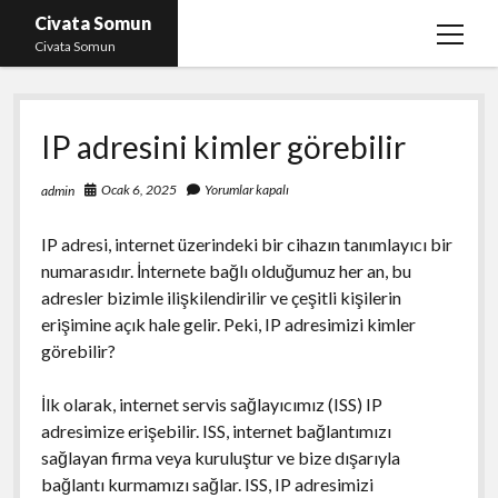
Civata Somun
menüy
Civata Somun
aç
Liste
IP adresini kimler görebilir
Sayfa Listesi
Shorts Beğeni Kasma Parasız
Ocak 6, 2025
Yorumlar kapalı
admin
Ücretsiz En İyi Instagram Beğeni Hilesi
IP adresi, internet üzerindeki bir cihazın tanımlayıcı bir
Youtube Dislike Yükleme Ücretsiz
numarasıdır. İnternete bağlı olduğumuz her an, bu
adresler bizimle ilişkilendirilir ve çeşitli kişilerin
erişimine açık hale gelir. Peki, IP adresimizi kimler
görebilir?
İlk olarak, internet servis sağlayıcımız (ISS) IP
adresimize erişebilir. ISS, internet bağlantımızı
sağlayan firma veya kuruluştur ve bize dışarıyla
bağlantı kurmamızı sağlar. ISS, IP adresimizi