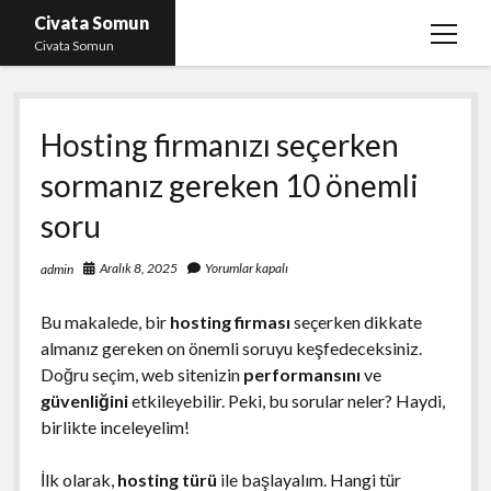
Civata Somun
menüy
Civata Somun
aç
Liste
Hosting firmanızı seçerken
Sayfa Listesi
sormanız gereken 10 önemli
Shorts Beğeni Kasma Parasız
soru
Ücretsiz En İyi Instagram Beğeni Hilesi
Youtube Dislike Yükleme Ücretsiz
Aralık 8, 2025
Yorumlar kapalı
admin
Bu makalede, bir
hosting firması
seçerken dikkate
almanız gereken on önemli soruyu keşfedeceksiniz.
Doğru seçim, web sitenizin
performansını
ve
güvenliğini
etkileyebilir. Peki, bu sorular neler? Haydi,
birlikte inceleyelim!
İlk olarak,
hosting türü
ile başlayalım. Hangi tür