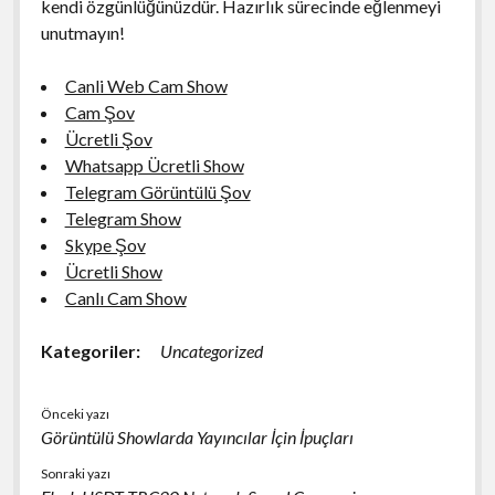
kendi özgünlüğünüzdür. Hazırlık sürecinde eğlenmeyi
unutmayın!
Canli Web Cam Show
Cam Şov
Ücretli Şov
Whatsapp Ücretli Show
Telegram Görüntülü Şov
Telegram Show
Skype Şov
Ücretli Show
Canlı Cam Show
Kategoriler:
Uncategorized
Önceki yazı
Görüntülü Showlarda Yayıncılar İçin İpuçları
Sonraki yazı