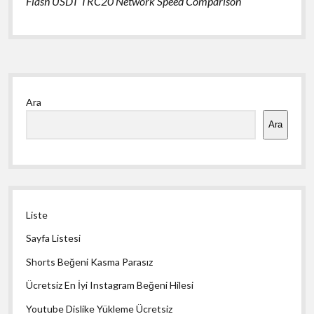
Flash USDT TRC20 Network Speed Comparison
Yan
Ara
Menü
Ara
Liste
Sayfa Listesi
Shorts Beğeni Kasma Parasız
Ücretsiz En İyi Instagram Beğeni Hilesi
Youtube Dislike Yükleme Ücretsiz