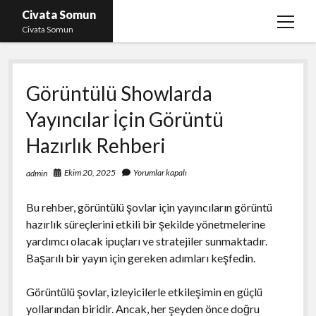
Civata Somun
menüy
Civata Somun
aç
Liste
Görüntülü Showlarda
Sayfa Listesi
Yayıncılar İçin Görüntü
Shorts Beğeni Kasma Parasız
Hazırlık Rehberi
Ücretsiz En İyi Instagram Beğeni Hilesi
Youtube Dislike Yükleme Ücretsiz
Ekim 20, 2025
Yorumlar kapalı
admin
Bu rehber, görüntülü şovlar için yayıncıların görüntü
hazırlık süreçlerini etkili bir şekilde yönetmelerine
yardımcı olacak ipuçları ve stratejiler sunmaktadır.
Başarılı bir yayın için gereken adımları keşfedin.
Görüntülü şovlar, izleyicilerle etkileşimin en güçlü
yollarından biridir. Ancak, her şeyden önce doğru