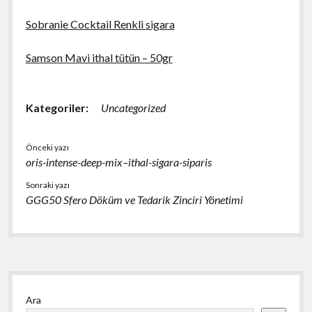
Sobranie Cocktail Renkli sigara
Samson Mavi ithal tütün – 50gr
Kategoriler:
Uncategorized
Önceki yazı
oris-intense-deep-mix–ithal-sigara-siparis
Sonraki yazı
GGG50 Sfero Döküm ve Tedarik Zinciri Yönetimi
Yan
Ara
Menü