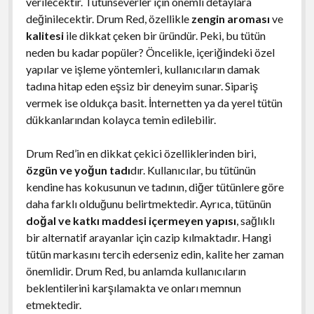
verilecektir. Tütünseverler için önemli detaylara
değinilecektir. Drum Red, özellikle
zengin aroması
ve
kalitesi
ile dikkat çeken bir üründür. Peki, bu tütün
neden bu kadar popüler? Öncelikle, içeriğindeki özel
yapılar ve işleme yöntemleri, kullanıcıların damak
tadına hitap eden eşsiz bir deneyim sunar. Sipariş
vermek ise oldukça basit. İnternetten ya da yerel tütün
dükkanlarından kolayca temin edilebilir.
Drum Red’in en dikkat çekici özelliklerinden biri,
özgün ve yoğun tadı
dır. Kullanıcılar, bu tütünün
kendine has kokusunun ve tadının, diğer tütünlere göre
daha farklı olduğunu belirtmektedir. Ayrıca, tütünün
doğal ve katkı maddesi içermeyen yapısı
, sağlıklı
bir alternatif arayanlar için cazip kılmaktadır. Hangi
tütün markasını tercih ederseniz edin, kalite her zaman
önemlidir. Drum Red, bu anlamda kullanıcıların
beklentilerini karşılamakta ve onları memnun
etmektedir.