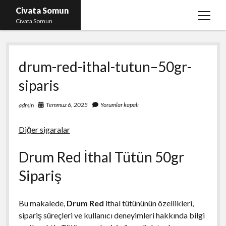
Civata Somun
menüy
Civata Somun
aç
Liste
drum-red-ithal-tutun–50gr-
Sayfa Listesi
siparis
Shorts Beğeni Kasma Parasız
Ücretsiz En İyi Instagram Beğeni Hilesi
Temmuz 6, 2025
Yorumlar kapalı
admin
Youtube Dislike Yükleme Ücretsiz
Diğer sigaralar
Drum Red İthal Tütün 50gr
Sipariş
Bu makalede,
Drum Red
ithal tütününün özellikleri,
sipariş süreçleri ve kullanıcı deneyimleri hakkında bilgi