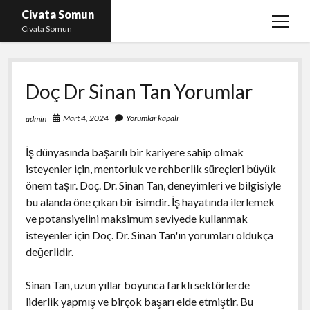
Civata Somun
menüy
Civata Somun
aç
Liste
Doç Dr Sinan Tan Yorumlar
Sayfa Listesi
Shorts Beğeni Kasma Parasız
Mart 4, 2024
Yorumlar kapalı
admin
Ücretsiz En İyi Instagram Beğeni Hilesi
İş dünyasında başarılı bir kariyere sahip olmak
Youtube Dislike Yükleme Ücretsiz
isteyenler için, mentorluk ve rehberlik süreçleri büyük
önem taşır. Doç. Dr. Sinan Tan, deneyimleri ve bilgisiyle
bu alanda öne çıkan bir isimdir. İş hayatında ilerlemek
ve potansiyelini maksimum seviyede kullanmak
isteyenler için Doç. Dr. Sinan Tan'ın yorumları oldukça
değerlidir.
Sinan Tan, uzun yıllar boyunca farklı sektörlerde
liderlik yapmış ve birçok başarı elde etmiştir. Bu