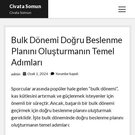
Civata Somun
menüy
Civata Somun
aç
Liste
Bulk Dönemi Doğru Beslenme
Sayfa Listesi
Planını Oluşturmanın Temel
Shorts Beğeni Kasma Parasız
Adımları
Ücretsiz En İyi Instagram Beğeni Hilesi
Youtube Dislike Yükleme Ücretsiz
Ocak 1, 2024
Yorumlar kapalı
admin
Sporcular arasında popüler hale gelen “bulk dönemi”,
kas kütlesini artırmak ve güçlenmek isteyenler için
önemli bir süreçtir. Ancak, başarılı bir bulk dönemi
geçirmek için doğru beslenme planını oluşturmak
gereklidir. İşte bulk döneminde doğru beslenme planını
oluşturmanın temel adımları: