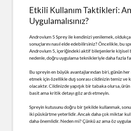
Etkili Kullanım Taktikleri: A
Uygulamalısınız?
Androvium 5 Sprey ile kendinizi yenilemek, oldukça ba
sonuçlarını nasıl elde edebilirsiniz? Öncelikle, bu s
Androvium 5, içeriğindeki aktif bileşenlerle kişisel 
nedenle, doğru uygulama teknikleriyle daha fazla
Bu spreyin en büyük avantajlarından biri, günün her 
etmek için özellikle duş sonrası cildinizin temiz ve
olacaktır. Cildinizde yapışık bir tabaka olursa, ürü
basit ama kritik detayı göz ardı etmeyin.
Spreyin kutusunu doğru bir şekilde kullanmak, sonuçl
iki püskürtme yeterlidir. Ancak daha çok miktar k
daha önemlidir. Neden mi? Çünkü az ama öz uygulamak