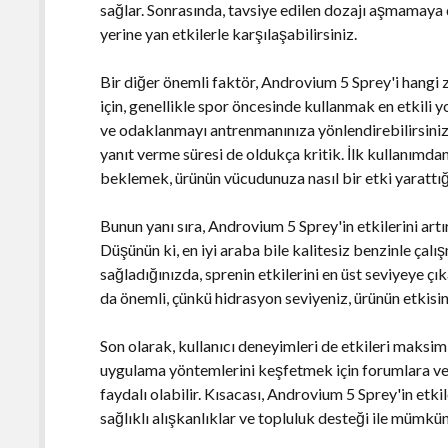
sağlar. Sonrasında, tavsiye edilen dozajı aşmamaya 
yerine yan etkilerle karşılaşabilirsiniz.
Bir diğer önemli faktör, Androvium 5 Sprey'i hangi 
için, genellikle spor öncesinde kullanmak en etkili yo
ve odaklanmayı antrenmanınıza yönlendirebilirsini
yanıt verme süresi de oldukça kritik. İlk kullanımda
beklemek, ürünün vücudunuza nasıl bir etki yarattığı
Bunun yanı sıra, Androvium 5 Sprey'in etkilerini artı
Düşünün ki, en iyi araba bile kalitesiz benzinle çal
sağladığınızda, sprenin etkilerini en üst seviyeye 
da önemli, çünkü hidrasyon seviyeniz, ürünün etkisin
Son olarak, kullanıcı deneyimleri de etkileri maksim
uygulama yöntemlerini keşfetmek için forumlara vey
faydalı olabilir. Kısacası, Androvium 5 Sprey'in etk
sağlıklı alışkanlıklar ve topluluk desteği ile mümkü