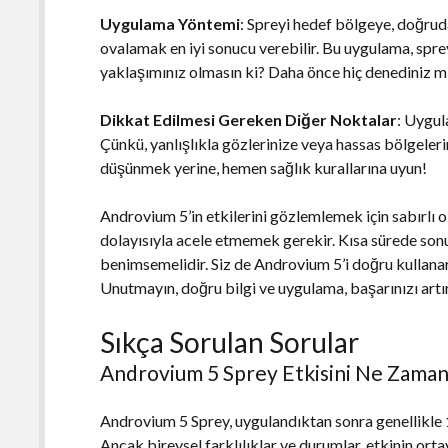
Uygulama Yöntemi
: Spreyi hedef bölgeye, doğrud
ovalamak en iyi sonucu verebilir. Bu uygulama, spreyi
yaklaşımınız olmasın ki? Daha önce hiç denediniz mi
Dikkat Edilmesi Gereken Diğer Noktalar
: Uygul
Çünkü, yanlışlıkla gözlerinize veya hassas bölgelerin
düşünmek yerine, hemen sağlık kurallarına uyun!
Androvium 5’in etkilerini gözlemlemek için sabırlı ol
dolayısıyla acele etmemek gerekir. Kısa sürede sonu
benimsemelidir. Siz de Androvium 5’i doğru kullanara
Unutmayın, doğru bilgi ve uygulama, başarınızı artır
Sıkça Sorulan Sorular
Androvium 5 Sprey Etkisini Ne Zaman
Androvium 5 Sprey, uygulandıktan sonra genellikle 
Ancak bireysel farklılıklar ve durumlar, etkinin orta