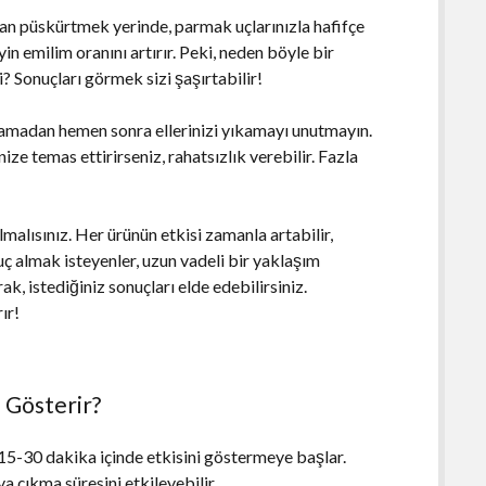
an püskürtmek yerinde, parmak uçlarınızla hafifçe
n emilim oranını artırır. Peki, neden böyle bir
? Sonuçları görmek sizi şaşırtabilir!
amadan hemen sonra ellerinizi yıkamayı unutmayın.
ize temas ettirirseniz, rahatsızlık verebilir. Fazla
malısınız. Her ürünün etkisi zamanla artabilir,
ç almak isteyenler, uzun vadeli bir yaklaşım
k, istediğiniz sonuçları elde edebilirsiniz.
ır!
 Gösterir?
15-30 dakika içinde etkisini göstermeye başlar.
ya çıkma süresini etkileyebilir.