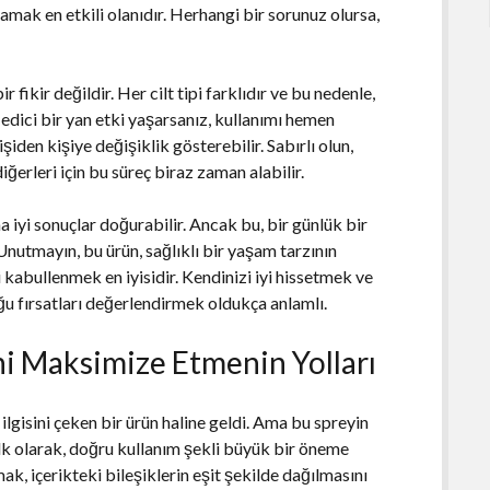
mak en etkili olanıdır. Herhangi bir sorunuz olursa,
 fikir değildir. Her cilt tipi farklıdır ve bu nedenle,
 edici bir yan etki yaşarsanız, kullanımı hemen
şiden kişiye değişiklik gösterebilir. Sabırlı olun,
iğerleri için bu süreç biraz zaman alabilir.
 iyi sonuçlar doğurabilir. Ancak bu, bir günlük bir
 Unutmayın, bu ürün, sağlıklı bir yaşam tarzının
kabullenmek en iyisidir. Kendinizi iyi hissetmek ve
u fırsatları değerlendirmek oldukça anlamlı.
ni Maksimize Etmenin Yolları
lgisini çeken bir ürün haline geldi. Ama bu spreyin
İlk olarak, doğru kullanım şekli büyük bir öneme
ak, içerikteki bileşiklerin eşit şekilde dağılmasını