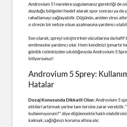
Androvium 5’i nerelere uygulamanız gerektiği de old
duyduğu bölgeleri hedef alarak spor sonrası ya da 
rahatlamayı sağlayabilir. Düşünün, aniden stres altı
o stresin bir nebze olsun azalmasına yardımcı olabil
Son olarak, spreyi sıkıştırırken vücutlarına da hafi
emilmesine yardımcı olur. Hem kendinizi şımartır hem
günlük rutininizden sıkıldığınızda Androvium 5 Sprey
biliyorsunuz!
Androvium 5 Sprey: Kullanım
Hatalar
Dozaj Konusunda Dikkatli Olun
: Androvium 5 spr
etkileri artırmak yerine tam tersine zarar verebilir.
kullanmıyorum?” diye düşünmekte haklı olabilirsiniz;
kalmak, sağlığınızı koruma altına alır.