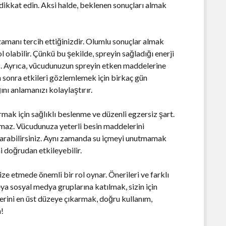
dikkat edin. Aksi halde, beklenen sonuçları almak
zamanı tercih ettiğinizdir. Olumlu sonuçlar almak
l olabilir. Çünkü bu şekilde, spreyin sağladığı enerji
z. Ayrıca, vücudunuzun spreyin etken maddelerine
n sonra etkileri gözlemlemek için birkaç gün
nı anlamanızı kolaylaştırır.
rmak için sağlıklı beslenme ve düzenli egzersiz şart.
ışmaz. Vücudunuza yeterli besin maddelerini
çıkarabilirsiniz. Aynı zamanda su içmeyi unutmamak
i doğrudan etkileyebilir.
ize etmede önemli bir rol oynar. Önerileri ve farklı
a sosyal medya gruplarına katılmak, sizin için
ilerini en üst düzeye çıkarmak, doğru kullanım,
n!