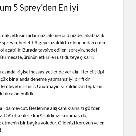
um 5 Sprey’den En İyi
mak, etkisini artırmaz, aksine cildinizde rahatsızlık
 ve spreyin, hedef bölgeye uzaklıkta olduğundan emin
l açabilir. Burada tavsiye edilen; spreyin, hedef
Bu mesafe, ürünün etkini en üst düzeye çıkarır.
rasında kişisel hassasiyetler de yer alır. Her cilt tipi
 küçük bir alanda deneme yapmanız iyi bir fikir
lemleyebilirsiniz. Unutmayın ki, cildinizin tepkisini
ldukça önemlidir.
lar
da mevcut. Beslenme alışkanlıklarınızı gözden
niz. Dış etkenlere karşı cildinizi korumak da,
 etmenin bir başka yoludur. Cildinizi koruyun ve en
!