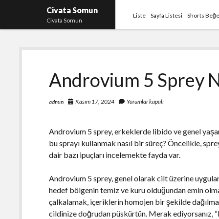
Civata Somun
Liste
Sayfa Listesi
Shorts Beğe
Civata Somun
Androvium 5 Sprey Na
Kasım 17, 2024
Yorumlar kapalı
admin
Androvium 5 sprey, erkeklerde libido ve genel yaşa
bu sprayı kullanmak nasıl bir süreç? Öncelikle, spre
dair bazı ipuçları incelemekte fayda var.
Androvium 5 sprey, genel olarak cilt üzerine uygul
hedef bölgenin temiz ve kuru olduğundan emin olma
çalkalamak, içeriklerin homojen bir şekilde dağılma
cildinize doğrudan püskürtün. Merak ediyorsanız, “P