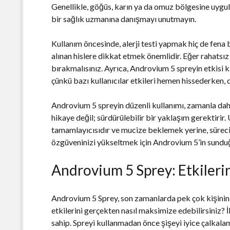
Genellikle, göğüs, karın ya da omuz bölgesine uygula
bir sağlık uzmanına danışmayı unutmayın.
Kullanım öncesinde, alerji testi yapmak hiç de fena bir
alınan hislere dikkat etmek önemlidir. Eğer rahatsız
bırakmalısınız. Ayrıca, Androvium 5 spreyin etkisi ki
çünkü bazı kullanıcılar etkileri hemen hissederken, d
Androvium 5 spreyin düzenli kullanımı, zamanla daha
hikaye değil; sürdürülebilir bir yaklaşım gerektirir.
tamamlayıcısıdır ve mucize beklemek yerine, süreci 
özgüveninizi yükseltmek için Androvium 5’in sunduğ
Androvium 5 Sprey: Etkileri
Androvium 5 Sprey, son zamanlarda pek çok kişinin i
etkilerini gerçekten nasıl maksimize edebilirsiniz? 
sahip. Spreyi kullanmadan önce şişeyi iyice çalkalam